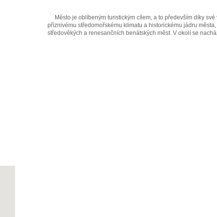
Město je oblíbeným turistickým cílem, a to především díky sv
příznivému středomořskému klimatu a historickému jádru města, k
středověkých a renesančních benátských měst. V okolí se nacház