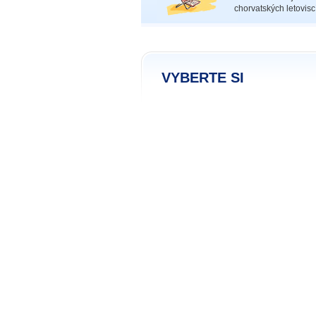
chorvatských letovisc
VYBERTE SI