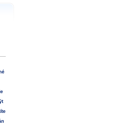
né
je
ýt
íte
án