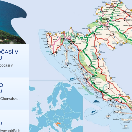
ČASÍ V
U
počasí v
O
U
 Chorvatsku,
U
ěvovanějších