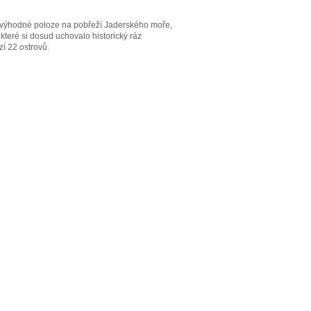
é výhodné poloze na pobřeží Jaderského moře,
teré si dosud uchovalo historický ráz
í 22 ostrovů.