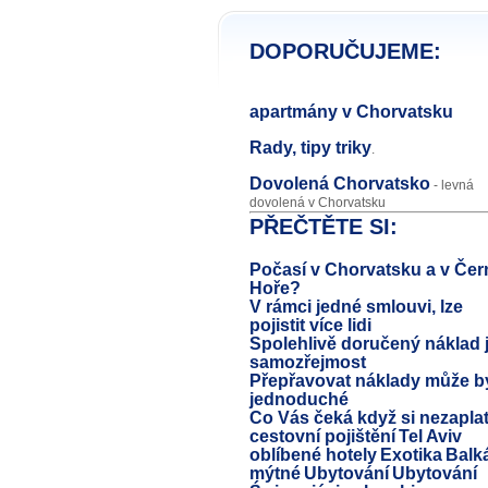
DOPORUČUJEME:
apartmány v Chorvatsku
Rady, tipy triky
.
Dovolená Chorvatsko
- levná
dovolená v Chorvatsku
PŘEČTĚTE SI:
Počasí v Chorvatsku a v Čer
Hoře?
V rámci jedné smlouvi, lze
pojistit více lidi
Spolehlivě doručený náklad 
samozřejmost
Přepřavovat náklady může b
jednoduché
Co Vás čeká když si nezaplat
cestovní pojištění
Tel Aviv
oblíbené hotely
Exotika
Balk
mýtné
Ubytování
Ubytování